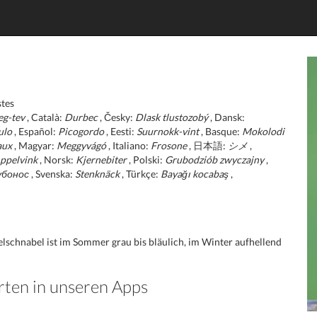
tes
eg-tev
, Català:
Durbec
, Česky:
Dlask tlustozobý
, Dansk:
ulo
, Español:
Picogordo
, Eesti:
Suurnokk-vint
, Basque:
Mokolodi
aux
, Magyar:
Meggyvágó
, Italiano:
Frosone
, 日本語:
シメ
,
ppelvink
, Norsk:
Kjernebiter
, Polski:
Grubodziób zwyczajny
,
убонос
, Svenska:
Stenknäck
, Türkçe:
Bayağı kocabaş
,
lschnabel ist im Sommer grau bis bläulich, im Winter aufhellend
rten in unseren Apps