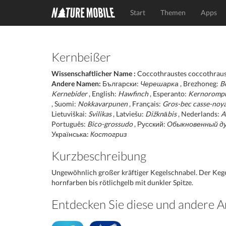
Start
Themen
Apps
Kernbeißer
Wissenschaftlicher Name :
Coccothraustes coccothraus
Andere Namen:
Български:
Черешарка
, Brezhoneg:
B
Kernebider
, English:
Hawfinch
, Esperanto:
Kernoromp
, Suomi:
Nokkavarpunen
, Français:
Gros-bec casse-noy
Lietuviškai:
Svilikas
, Latviešu:
Dižknābis
, Nederlands:
A
Português:
Bico-grossudo
, Русский:
Обыкновенный д
Українська:
Костогриз
Kurzbeschreibung
Ungewöhnlich großer kräftiger Kegelschnabel. Der Kege
hornfarben bis rötlichgelb mit dunkler Spitze.
Entdecken Sie diese und andere A