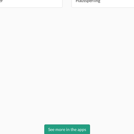
er
Haussperling
See more in the apps