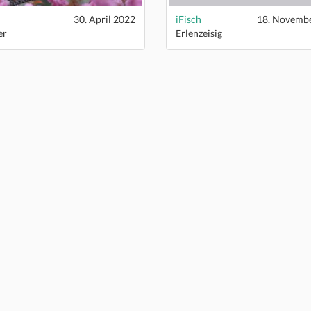
30. April 2022
iFisch
er
Erlenzeisig