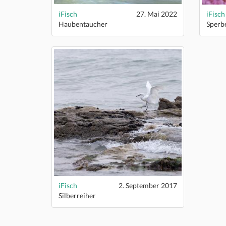
iFisch
27. Mai 2022
iFisch
Haubentaucher
Sperb
iFisch
2. September 2017
Silberreiher