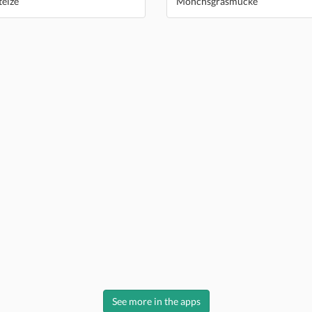
telze
Mönchsgrasmücke
See more in the apps