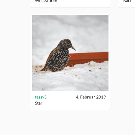
Weißstorch
Bachs
tessyS
4. Februar 2019
Star