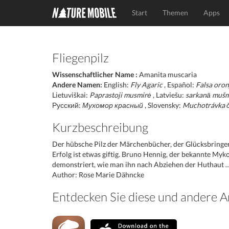
Start
Themen
Apps
Fliegenpilz
Wissenschaftlicher Name :
Amanita muscaria
Andere Namen:
English:
Fly Agaric
, Español:
Falsa oron
Lietuviškai:
Paprastoji musmirė
, Latviešu:
sarkanā muš
Русский:
Мухомор красный
, Slovensky:
Muchotrávka 
Kurzbeschreibung
Der hübsche Pilz der Märchenbücher, der Glücksbringe
Erfolg ist etwas giftig. Bruno Hennig, der bekannte Myko
demonstriert, wie man ihn nach Abziehen der Huthaut 
Author: Rose Marie Dähncke
Entdecken Sie diese und andere A