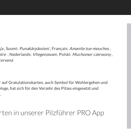
ja
, Suomi:
Punakärpässieni
, Français:
Amanite tue-mouches
,
mire
, Nederlands:
Vliegenzwam
, Polski:
Muchomor czerwony
,
červená
r auf Gratulationskarten, auch Symbol für Wohlergehen und
loge, hat sich für den Verzehr des Pilzes eingesetzt und
…
rten in unserer Pilzführer PRO App