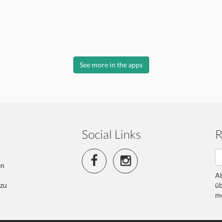
See more in the apps
Social Links
R
en
Ab
 zu
üb
me