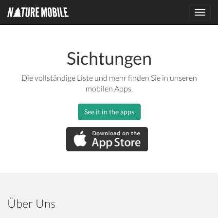
Toggl
navig
Sichtungen
Die vollständige Liste und mehr finden Sie in unseren
mobilen Apps.
See it in the apps
Über Uns