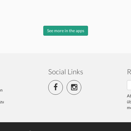
See more in the apps
Social Links
R
en
Ab
 zu
üb
me