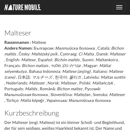
Toggl
navig
Malteser
Rassennamen :
Maltese
Andere Namen:
Български:
Малтийска болонка
, Català:
Bichon
maltès
, Česky:
Maltézský psík
, Cymraeg:
Ci Malta
, Dansk:
Malteser
, English:
Maltese
, Español:
Bichón maltés
, Suomi:
Maltankoira
,
Français:
Bichon maltais
כלב מלטזי
, עברית:
, Magyar:
Máltai
selyemkutya
, Bahasa Indonesia:
Maltese (anjing)
, Italiano:
Maltese
(cane)
, 日本語:
マルチーズ
, 한국어:
몰티즈
, Latviešu:
Maltas sunītis
, Nederlands:
Maltezer
, Norsk:
Malteser
, Polski:
Maltańczyk
,
Português:
Maltês
, Română:
Bichon maltez
, Русский:
Мальтийская болонка
, Slovenščina:
Maltežan
, Svenska:
Malteser
, Türkçe:
Malta köpeği
, Українська:
Мальтійська болонка
Kurzbeschreibung
Der Malteser (engl. Maltese) ist ein kleiner Schoß- und Begleithund,
der für sein seidiges, weißes Haarkleid bekannt ist. Der Name und