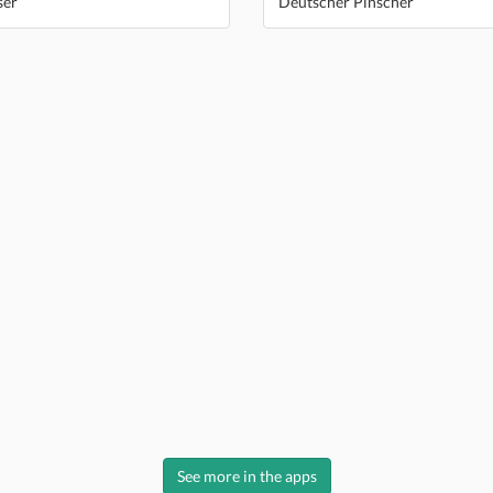
ser
Deutscher Pinscher
See more in the apps