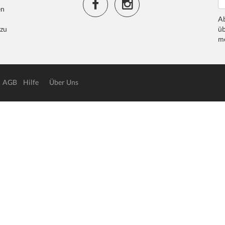
en
Ab
 zu
üb
me
AGB
Hilfe
Über Uns