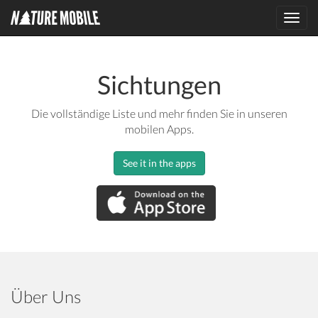
Toggl
navig
Sichtungen
Die vollständige Liste und mehr finden Sie in unseren
mobilen Apps.
See it in the apps
Über Uns