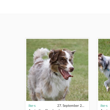
ike-s
27. September 2020
ike-s