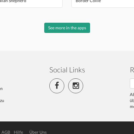
alian Shepherd
Border Collie
See more in the apps
Social Links
R
en
Ab
 zu
üb
me
AGB
Hilfe
Über Uns