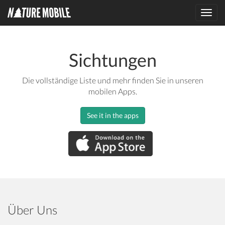
Toggl
navig
Sichtungen
Die vollständige Liste und mehr finden Sie in unseren
mobilen Apps.
See it in the apps
Über Uns