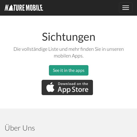
Toggl
navig
Sichtungen
Die vollständige Liste und mehr finden Sie in unseren
mobilen Apps.
See it in the apps
Über Uns