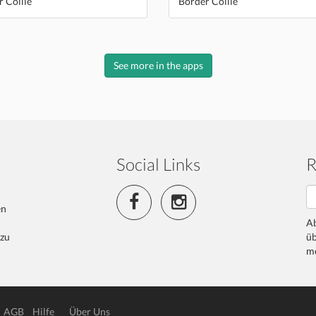
 Collie
Border Collie
See more in the apps
Social Links
R
en
Ab
 zu
üb
me
AGB
Hilfe
Über Uns