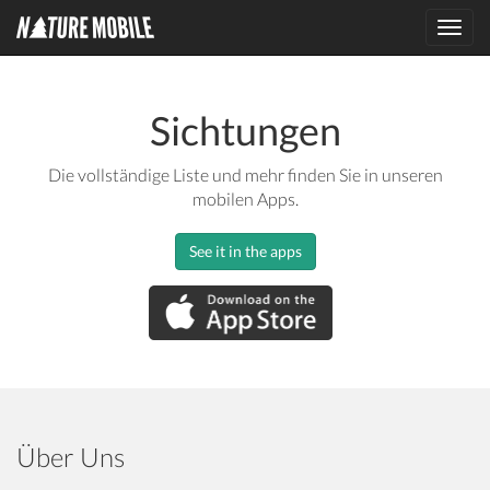
Toggl
navig
Sichtungen
Die vollständige Liste und mehr finden Sie in unseren
mobilen Apps.
See it in the apps
Über Uns