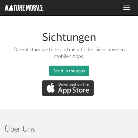
Toggl
navig
Sichtungen
Die vollständige Liste und mehr finden Sie in unseren
mobilen Apps.
See it in the apps
Über Uns