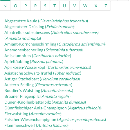
N
O
P
R
S
T
U
V
W
X
Z
Abgestutzte Keule (
Clavariadelphus truncatus
)
Abgestutzter Drüsling (
Exidia truncata
)
Albatrellus subrubescens (
Albatrellus subrubescens
)
(
Amanita novinupta
)
Amiant-Körnchenschirmling (
Cystoderma amianthinum
)
Anemonenbecherling (
Sclerotinia tuberosa
)
Anisklumpfuss (
Cortinarius odorifer
)
Apfeltäubling (
Russula paludosa
)
Aprikosen-Wasserkopf (
Cortinarius armeniacus
)
Asiatische Schwarz-Trüffel (
Tuber indicum
)
Ästiger Stachelbart (
Hericium coralloides
)
Austern-Seitling (
Pleurotus ostreatus
)
Boudier´s Wulstling (
Amanita baccata
)
Brauner Fliegenpilz (
Amanita regalis
)
Dünen-Knollenblätterpilz (
Amanita dunensis
)
Dünnfleischiger Anis-Champignon (
Agaricus silvicola
)
Eierwulstling (
Amanita ovoidea
)
Falscher Wiesenchampignon (
Agaricus pseudopratensis
)
Flammenschweif (
Anthina flammea
)