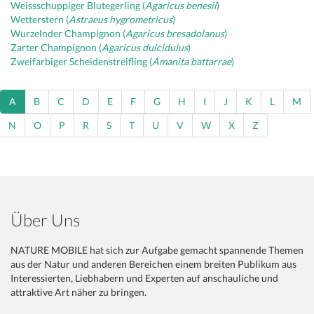
Weissschuppiger Blutegerling (
Agaricus benesii
)
Wetterstern (
Astraeus hygrometricus
)
Wurzelnder Champignon (
Agaricus bresadolanus
)
Zarter Champignon (
Agaricus dulcidulus
)
Zweifarbiger Scheidenstreifling (
Amanita battarrae
)
A
B
C
D
E
F
G
H
I
J
K
L
M
N
O
P
R
S
T
U
V
W
X
Z
Über Uns
NATURE MOBILE hat sich zur Aufgabe gemacht spannende Themen
aus der Natur und anderen Bereichen einem breiten Publikum aus
Interessierten, Liebhabern und Experten auf anschauliche und
attraktive Art näher zu bringen.