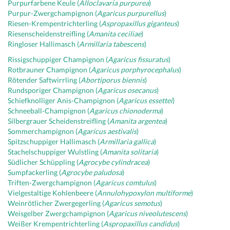
Purpurfarbene Keule (
Alloclavaria purpurea
)
Purpur-Zwergchampignon (
Agaricus purpurellus
)
Riesen-Krempentrichterling (
Aspropaxillus giganteus
)
Riesenscheidenstreifling (
Amanita ceciliae
)
Ringloser Hallimasch (
Armillaria tabescens
)
Rissigschuppiger Champignon (
Agaricus fissuratus
)
Rotbrauner Champignon (
Agaricus porphyrocephalus
)
Rötender Saftwirrling (
Abortiporus biennis
)
Rundsporiger Champignon (
Agaricus osecanus
)
Schiefknolliger Anis-Champignon (
Agaricus essettei
)
Schneeball-Champignon (
Agaricus chionoderma
)
Silbergrauer Scheidenstreifling (
Amanita argentea
)
Sommerchampignon (
Agaricus aestivalis
)
Spitzschuppiger Hallimasch (
Armillaria gallica
)
Stachelschuppiger Wulstling (
Amanita solitaria
)
Südlicher Schüppling (
Agrocybe cylindracea
)
Sumpfackerling (
Agrocybe paludosa
)
Triften-Zwergchampignon (
Agaricus comtulus
)
Vielgestaltige Kohlenbeere (
Annulohypoxylon multiforme
)
Weinrötlicher Zwergegerling (
Agaricus semotus
)
Weisgelber Zwergchampignon (
Agaricus niveolutescens
)
Weißer Krempentrichterling (
Aspropaxillus candidus
)