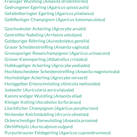
Fransiger Wulstling (
Amanita strobiliformis
)
Gedrungener Egerling (
Agaricus spissicaulis
)
Gefaltetberingter Egerling (
Agaricus pilatianus
)
Gelbfleckiger Champignon (
Agaricus luteomaculatus
)
Geschwänzter Ackerling (
Agrocybe arvalis
)
Gestreifter Nabeling (
Arrhenia velutipes
)
Goldporiger Röhrling (
Aureoboletus gentilis
)
Grauer Scheidenstreifling (
Amanita vaginata
)
Grosssporiger Riesenchampignon (
Agaricus urinascens
)
Grüner Kammporling (
Albatrellus cristatus
)
Halbkugeliger Ackerling (
Agrocybe pediades
)
Hochbescheideter Scheidenstreifling (
Amanita magnivolvata
)
Hochstieliger Ackerling (
Agrocybe vervacti
)
Honiggelber Erlenschnitzling (
Alnicola melinoides
)
Judasohr (
Auricularia auriculajudae
)
Kammrandiger Wulstling (
Amanita eliae
)
Kleiiger Kotling (
Ascobolus furfuraceus
)
Lilarötlicher Champignon (
Agaricus porphyrizon
)
Nickender Kelchstäubling (
Arcyria obvelata
)
Ockerscheidiger Eierwulstling (
Amanita proxima
)
Ohrlöffelpilz (
Auriscalpium vulgare
)
Purpurbrauner Feldegerling (
Agaricus cupreobrunneus
)