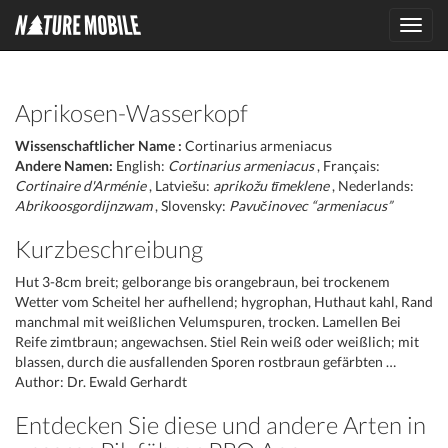
Toggl
navig
Aprikosen-Wasserkopf
Wissenschaftlicher Name :
Cortinarius armeniacus
Andere Namen:
English:
Cortinarius armeniacus
, Français:
Cortinaire d'Arménie
, Latviešu:
aprikožu tīmeklene
, Nederlands:
Abrikoosgordijnzwam
, Slovensky:
Pavučinovec “armeniacus”
Kurzbeschreibung
Hut 3-8cm breit; gelborange bis orangebraun, bei trockenem
Wetter vom Scheitel her aufhellend; hygrophan, Huthaut kahl, Rand
manchmal mit weißlichen Velumspuren, trocken. Lamellen Bei
Reife zimtbraun; angewachsen. Stiel Rein weiß oder weißlich; mit
blassen, durch die ausfallenden Sporen rostbraun gefärbten …
Author: Dr. Ewald Gerhardt
Entdecken Sie diese und andere Arten in