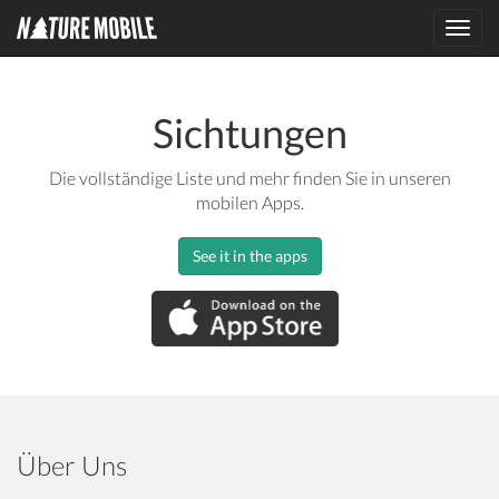
Toggl
navig
Sichtungen
Die vollständige Liste und mehr finden Sie in unseren
mobilen Apps.
See it in the apps
Über Uns