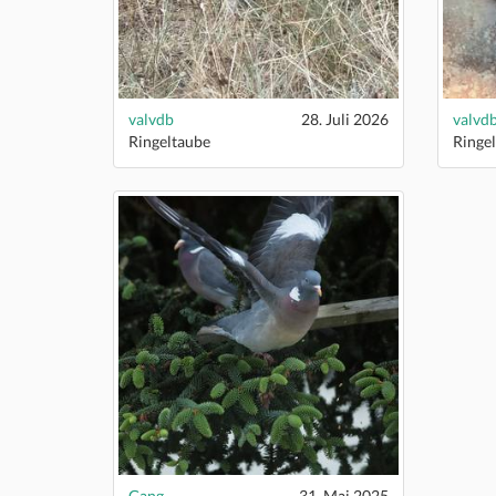
valvdb
28. Juli 2026
valvd
Ringeltaube
Ringe
Gang
31. Mai 2025