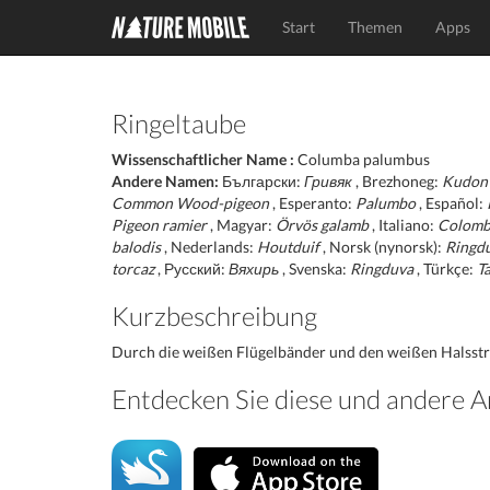
Start
Themen
Apps
Ringeltaube
Wissenschaftlicher Name :
Columba palumbus
Andere Namen:
Български:
Гривяк
, Brezhoneg:
Kudon
Common Wood-pigeon
, Esperanto:
Palumbo
, Español:
Pigeon ramier
, Magyar:
Örvös galamb
, Italiano:
Colomb
balodis
, Nederlands:
Houtduif
, Norsk (nynorsk):
Ringd
torcaz
, Русский:
Вяхирь
, Svenska:
Ringduva
, Türkçe:
Ta
Kurzbeschreibung
Durch die weißen Flügelbänder und den weißen Halsstre
Entdecken Sie diese und andere A