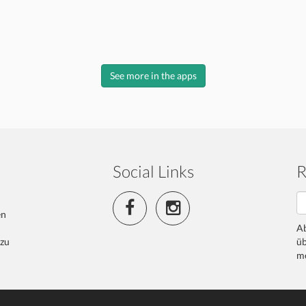
See more in the apps
Social Links
R
en
Ab
 zu
üb
me