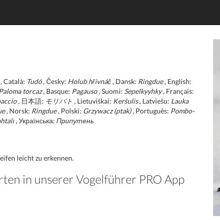
, Català:
Tudó
, Česky:
Holub hřivnáč
, Dansk:
Ringdue
, English:
Paloma torcaz
, Basque:
Pagauso
, Suomi:
Sepelkyyhky
, Français:
accio
, 日本語:
モリバト
, Lietuviškai:
Keršulis
, Latviešu:
Lauka
ue
, Norsk:
Ringdue
, Polski:
Grzywacz (ptak)
, Português:
Pombo-
htalı
, Українська:
Припутень
ifen leicht zu erkennen.
rten in unserer Vogelführer PRO App