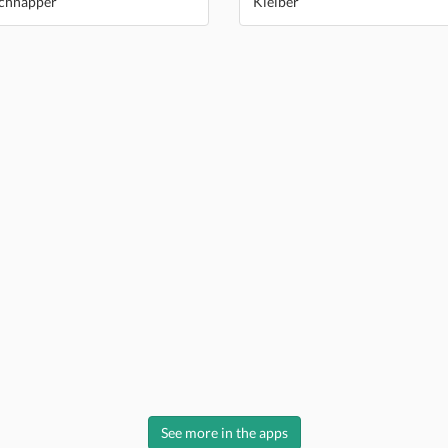
chnäpper
Kleiber
See more in the apps