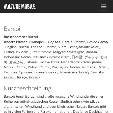
Toggl
navig
Barsoi
Rassennamen :
Borzoi
Andere Namen:
Български:
Борзая
, Català:
Borzoi
, Česky:
Barzoj
, English:
Borzoi
, Español:
Borzoi
, Suomi:
Venäjänvinttikoira
,
Français:
Borzoi
בורזוי
, עברית:
, Magyar:
Orosz agár
, Bahasa
Indonesia:
Borzoi
, Italiano:
Levriero russo
, 日本語:
ボルゾイ
, 한국
어:
보르조이
, Latviešu:
krievu kurts
, Nederlands:
Barzoi (hond)
,
Norsk:
Borzoi
, Polski:
Borzoj
, Português:
Borzoi
, Română:
Barzoi
,
Русский:
Русская псовая борзая
, Slovenščina:
Borzoj
, Svenska:
Borzoi
, Türkçe:
Borzoy
Kurzbeschreibung
Barsois (engl. Borzoi) sind große russische Windhunde, die einer
Reihe von mittel-asiatischen Rassen ähnlich sehen, wie z.B. dem
afghanischen Windhund und dem kirgisischen Taigan. Barsois gibt
es in vielen Farben und Farbkombinationen. Das lange Deckhaar ist