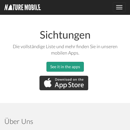
Toggl
navig
Sichtungen
Die vollständige Liste und mehr finden Sie in unseren
mobilen Apps.
See it in the apps
Über Uns