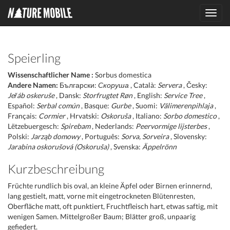
Toggl
navig
Speierling
Wissenschaftlicher Name :
Sorbus domestica
Andere Namen:
Български:
Скоруша
, Català:
Servera
, Česky:
Jeřáb oskeruše
, Dansk:
Storfrugtet Røn
, English:
Service Tree
,
Español:
Serbal común
, Basque:
Gurbe
, Suomi:
Välimerenpihlaja
,
Français:
Cormier
, Hrvatski:
Oskoruša
, Italiano:
Sorbo domestico
,
Lëtzebuergesch:
Spirebam
, Nederlands:
Peervormige lijsterbes
,
Polski:
Jarząb domowy
, Português:
Sorva, Sorveira
, Slovensky:
Jarabina oskorušová (Oskoruša)
, Svenska:
Äppelrönn
Kurzbeschreibung
Früchte rundlich bis oval, an kleine Äpfel oder Birnen erinnernd,
lang gestielt, matt, vorne mit eingetrockneten Blütenresten,
Oberfläche matt, oft punktiert, Fruchtfleisch hart, etwas saftig, mit
wenigen Samen. Mittelgroßer Baum; Blätter groß, unpaarig
gefiedert.