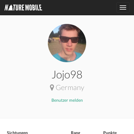
Toggl
navig
Jojo98
Germany
Benutzer melden
Sichtungen
Rang
Punkte