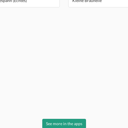
espann (Echtes)
Kleine Braunelle
See more in the apps