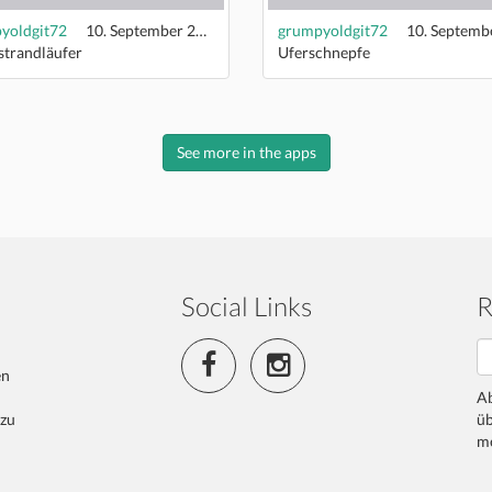
yoldgit72
10. September 2022
grumpyoldgit72
strandläufer
Uferschnepfe
See more in the apps
Social Links
R
en
Ab
 zu
üb
me