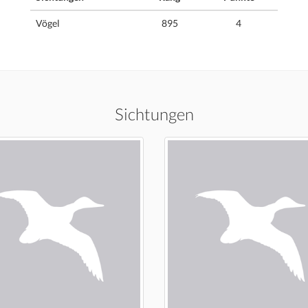
Vögel
895
4
Sichtungen