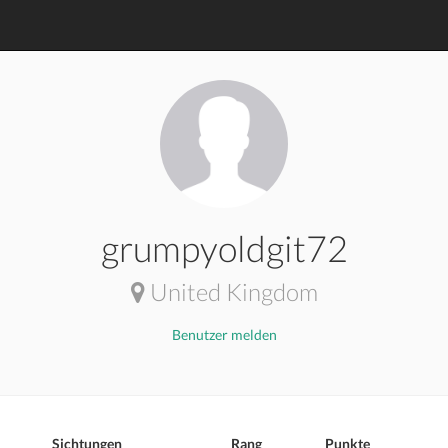
grumpyoldgit72
United Kingdom
Benutzer melden
Sichtungen
Rang
Punkte