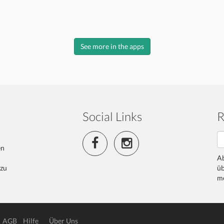
See more in the apps
Social Links
R
en
Ab
 zu
üb
me
AGB
Hilfe
Über Uns