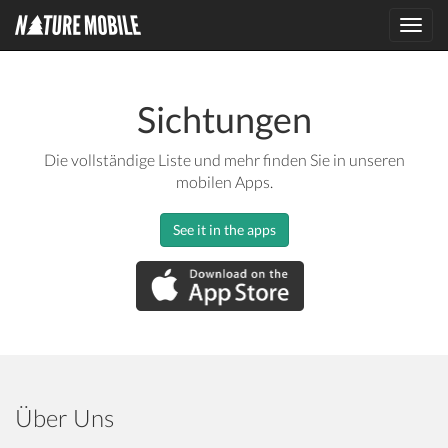
Toggl
navig
Sichtungen
Die vollständige Liste und mehr finden Sie in unseren
mobilen Apps.
See it in the apps
Über Uns