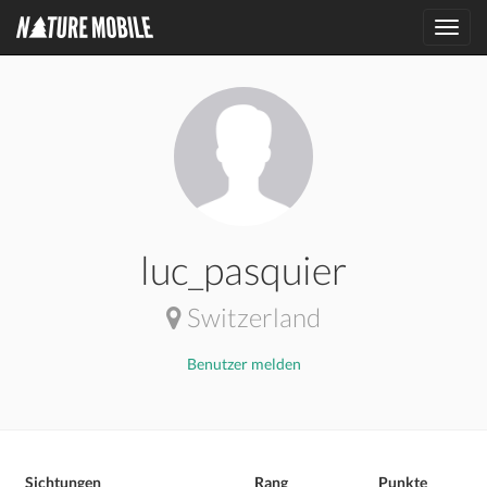
Toggl
navig
luc_pasquier
Switzerland
Benutzer melden
Sichtungen
Rang
Punkte