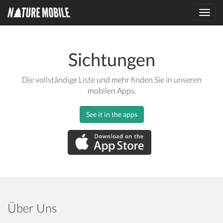
Toggl
navig
Sichtungen
Die vollständige Liste und mehr finden Sie in unseren
mobilen Apps.
See it in the apps
Über Uns