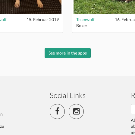
olf
15. Februar 2019
Teamwolf
16. Februa
Boxer
See more in the apps
Social Links
R
en
Ab
 zu
üb
me