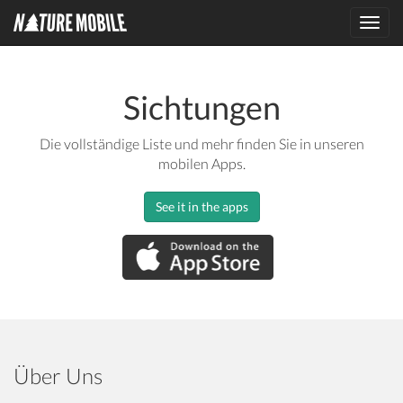
Toggl
navig
Sichtungen
Die vollständige Liste und mehr finden Sie in unseren
mobilen Apps.
See it in the apps
Über Uns