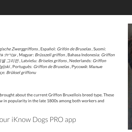
gische Zwerggriffons
, Español:
Grifón de Bruselas
, Suomi:
ג)
, עברית:
, Magyar:
Brüsszeli griffon
, Bahasa Indonesia:
Griffon
뤼셀 그리펀
, Latviešu:
Briseles grifons
, Nederlands:
Griffon
gijski
, Português:
Griffon de Bruxelas
, Русский:
Малые
kçe:
Brüksel griffonu
brought about the current Griffon Bruxellois breed type. These
grew in popularity in the late 1800s among both workers and
n our iKnow Dogs PRO app