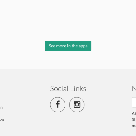
See more in the apps
Social Links
N
en
Ab
 zu
üb
me