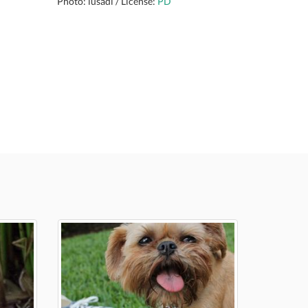
Photo: lusadi / License:
PD