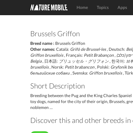
Home
Topics
Apps
Brussels Griffon
Breed name :
Brussels Griffon
Other names:
Català:
Grifó de Brussel·les
, Deutsch:
Bel
Griffon bruxellois
, Français:
Petit Brabançon
ריפון (כלב
Belgia
, 日本語:
ブリュッセル・グリフォン
, 한국어:
브
bruxellois
, Norsk:
Petit brabancon
, Polski:
Gryfonik bel
бельгийские собаки
, Svenska:
Griffon bruxellois
, Tür
Short Description
Breeding between the Pug and the King Charles Spaniel 
toy dogs, named for the city of their origin, Brussels, 
noblemen …
Discover this and other breeds i