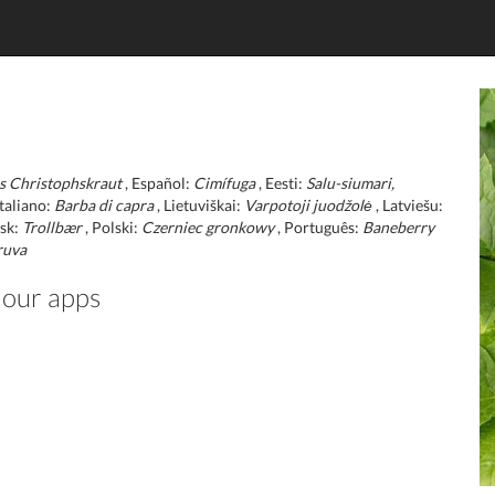
s Christophskraut
, Español:
Cimífuga
, Eesti:
Salu-siumari,
Italiano:
Barba di capra
, Lietuviškai:
Varpotoji juodžolė
, Latviešu:
sk:
Trollbær
, Polski:
Czerniec gronkowy
, Português:
Baneberry
ruva
 our apps