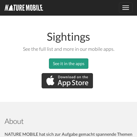
Toggl
navig
Sightings
See the full list and more in our mobile apps.
See it in the apps
About
NATURE MOBILE hat sich zur Aufgabe gemacht spannende Themen