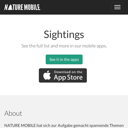
Toggl
navig
Sightings
See the full list and more in our mobile apps.
See it in the apps
About
NATURE MOBILE hat sich zur Aufgabe gemacht spannende Themen