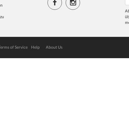
en
Ab
 zu
üb
me
Terms of Service
Help
About Us