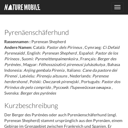
Toggl
navig
Pyrenäenschäferhund
Rassennamen :
Pyrenean Shepherd
Andere Namen:
Català:
Pastor dels Pirineus
, Cymraeg:
Ci Defaid
Pyreneaidd
, English:
Pyrenean Shepherd
, Español:
Pastor de los
Pirineos
, Suomi:
Pyreneittenpaimenkoira
, Français:
Berger des
Pyrénées
, Magyar:
Félhosszúszőrű pireneusi juhászkutya
, Bahasa
Indonesia:
Anjing gembala Pirenia
, Italiano:
Cane da pastore dei
Pirenei
, Latviešu:
Pireneju aitusuns
, Nederlands:
Pyrenese
herdershond
, Polski:
Owczarek pirenejski
, Português:
Pastor dos
Pirinéus de pelo comprido
, Русский:
Пиренейская овчарка
,
Svenska:
Berger des pyrénées
Kurzbeschreibung
Der Berger des Pyrénées oder auch Pyrenäenschäferhund (engl.
Pyrenean Shepherd) stammt ursprünglich aus den Pyrenäen, einem
Gebirge im Grenzgebiet zwischen Frankreich und Spanien. Er