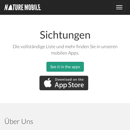
Toggl
navig
Sichtungen
Die vollständige Liste und mehr finden Sie in unseren
mobilen Apps.
See it in the apps
Über Uns