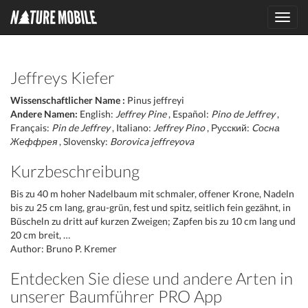
Toggl
navig
Jeffreys Kiefer
Wissenschaftlicher Name :
Pinus jeffreyi
Andere Namen:
English:
Jeffrey Pine
, Español:
Pino de Jeffrey
,
Français:
Pin de Jeffrey
, Italiano:
Jeffrey Pino
, Русский:
Cосна
Жеффрея
, Slovensky:
Borovica jeffreyova
Kurzbeschreibung
Bis zu 40 m hoher Nadelbaum mit schmaler, offener Krone, Nadeln
bis zu 25 cm lang, grau-grün, fest und spitz, seitlich fein gezähnt, in
Büscheln zu dritt auf kurzen Zweigen; Zapfen bis zu 10 cm lang und
20 cm breit, …
Author: Bruno P. Kremer
Entdecken Sie diese und andere Arten in
unserer Baumführer PRO App