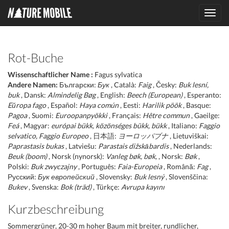
Toggl
navig
Rot-Buche
Wissenschaftlicher Name :
Fagus sylvatica
Andere Namen:
Български:
Бук
, Català:
Faig
, Česky:
Buk lesní,
buk
, Dansk:
Almindelig Bøg
, English:
Beech (European)
, Esperanto:
Eŭropa fago
, Español:
Haya común
, Eesti:
Harilik pöök
, Basque:
Pagoa
, Suomi:
Euroopanpyökki
, Français:
Hêtre commun
, Gaeilge:
Feá
, Magyar:
európai bükk, közönséges bükk, bükk
, Italiano:
Faggio
selvatico, Faggio Europeo
, 日本語:
ヨーロッパブナ
, Lietuviškai:
Paprastasis bukas
, Latviešu:
Parastais dižskābardis
, Nederlands:
Beuk (boom)
, Norsk (nynorsk):
Vanleg bøk, bøk,
, Norsk:
Bøk
,
Polski:
Buk zwyczajny
, Português:
Faia-Europeia
, Română:
Fag
,
Русский:
Бук европейский
, Slovensky:
Buk lesný
, Slovenščina:
Bukev
, Svenska:
Bok (träd)
, Türkçe:
Avrupa kayını
Kurzbeschreibung
Sommergrüner, 20-30 m hoher Baum mit breiter, rundlicher,