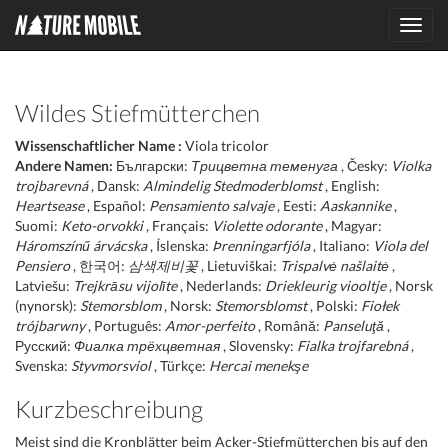
Toggl
navig
Wildes Stiefmütterchen
Wissenschaftlicher Name :
Viola tricolor
Andere Namen:
Български:
Трицветна теменуга
, Česky:
Violka
trojbarevná
, Dansk:
Almindelig Stedmoderblomst
, English:
Heartsease
, Español:
Pensamiento salvaje
, Eesti:
Aaskannike
,
Suomi:
Keto-orvokki
, Français:
Violette odorante
, Magyar:
Háromszínű árvácska
, Íslenska:
Þrenningarfjóla
, Italiano:
Viola del
Pensiero
, 한국어:
삼색제비꽃
, Lietuviškai:
Trispalvė našlaitė
,
Latviešu:
Trejkrāsu vijolīte
, Nederlands:
Driekleurig viooltje
, Norsk
(nynorsk):
Stemorsblom
, Norsk:
Stemorsblomst
, Polski:
Fiołek
trójbarwny
, Português:
Amor-perfeito
, Română:
Panseluţă
,
Русский:
Фиалка трёхцветная
, Slovensky:
Fialka trojfarebná
,
Svenska:
Styvmorsviol
, Türkçe:
Hercai menekşe
Kurzbeschreibung
Meist sind die Kronblätter beim Acker-Stiefmütterchen bis auf den