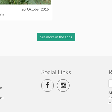
20. Oktober 2016
arn
See more in the apps
Social Links
R
en
Ab
 zu
üb
me