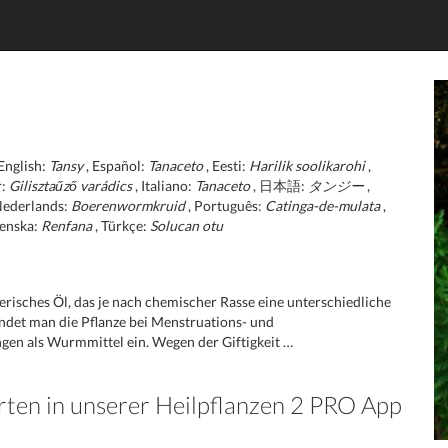
 English:
Tansy
, Español:
Tanaceto
, Eesti:
Harilik soolikarohi
,
r:
Gilisztaűző varádics
, Italiano:
Tanaceto
, 日本語:
タンジー
,
Nederlands:
Boerenwormkruid
, Português:
Catinga-de-mulata
,
venska:
Renfana
, Türkçe:
Solucan otu
herisches Öl, das je nach chemischer Rasse eine unterschiedliche
det man die Pflanze bei Menstruations- und
en als Wurmmittel ein. Wegen der Giftigkeit …
rten in unserer Heilpflanzen 2 PRO App