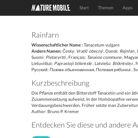
Start
Themen
Apps
Rainfarn
Wissenschaftlicher Name :
Tanacetum vulgare
Andere Namen:
Česky:
Vratič obecný
, Dansk:
Rejnfan
,
Suomi:
Pietaryrtti
, Français:
Tanaisie commune
, Magya
Lietuviškai:
Paprastoji bitkrėslė
, Latviešu:
Biškrēsliņi
, 
Русский:
Пижма обыкновенная, Полевая рябинка
, S
Kurzbeschreibung
Die Pflanze enthält den Bitterstoff Tanacetin und ein ät
Zusammensetzung aufweist. In der Homöopathie verwen
Verdauungsbeschwerden. Früher setzte man Zubereitung
Author: Bruno P. Kremer
Entdecken Sie diese und andere A