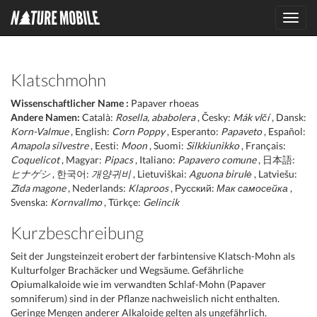
Toggl
navig
Klatschmohn
Wissenschaftlicher Name :
Papaver rhoeas
Andere Namen:
Català:
Rosella, ababolera
, Česky:
Mák vlčí
, Dansk:
Korn-Valmue
, English:
Corn Poppy
, Esperanto:
Papaveto
, Español:
Amapola silvestre
, Eesti:
Moon
, Suomi:
Silkkiunikko
, Français:
Coquelicot
, Magyar:
Pipacs
, Italiano:
Papavero comune
, 日本語:
ヒナゲシ
, 한국어:
개양귀비
, Lietuviškai:
Aguona birulė
, Latviešu:
Zīda magone
, Nederlands:
Klaproos
, Русский:
Мак самосейка
,
Svenska:
Kornvallmo
, Türkçe:
Gelincik
Kurzbeschreibung
Seit der Jungsteinzeit erobert der farbintensive Klatsch-Mohn als
Kulturfolger Brachäcker und Wegsäume. Gefährliche
Opiumalkaloide wie im verwandten Schlaf-Mohn (Papaver
somniferum) sind in der Pflanze nachweislich nicht enthalten.
Geringe Mengen anderer Alkaloide gelten als ungefährlich.