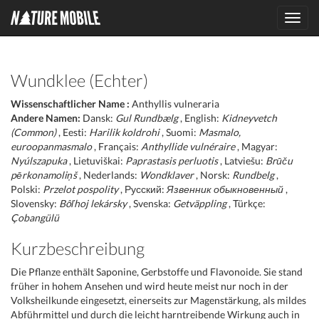
Toggl
navig
Wundklee (Echter)
Wissenschaftlicher Name :
Anthyllis vulneraria
Andere Namen:
Dansk:
Gul Rundbælg
, English:
Kidneyvetch
(Common)
, Eesti:
Harilik koldrohi
, Suomi:
Masmalo,
euroopanmasmalo
, Français:
Anthyllide vulnéraire
, Magyar:
Nyúlszapuka
, Lietuviškai:
Paprastasis perluotis
, Latviešu:
Brūču
pērkonamoliņš
, Nederlands:
Wondklaver
, Norsk:
Rundbelg
,
Polski:
Przelot pospolity
, Русский:
Язвенник обыкновенный
,
Slovensky:
Bôľhoj lekársky
, Svenska:
Getväppling
, Türkçe:
Çobangülü
Kurzbeschreibung
Die Pflanze enthält Saponine, Gerbstoffe und Flavonoide. Sie stand
früher in hohem Ansehen und wird heute meist nur noch in der
Volksheilkunde eingesetzt, einerseits zur Magenstärkung, als mildes
Abführmittel und durch die leicht harntreibende Wirkung auch in