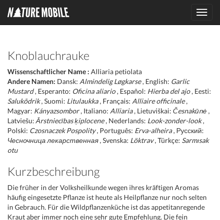
Toggl
navig
Knoblauchrauke
Wissenschaftlicher Name :
Alliaria petiolata
Andere Namen:
Dansk:
Almindelig Løgkarse
, English:
Garlic
Mustard
, Esperanto:
Oficina aliario
, Español:
Hierba del ajo
, Eesti:
Salukõdrik
, Suomi:
Litulaukka
, Français:
Alliaire officinale
,
Magyar:
Kányazsombor
, Italiano:
Alliaria
, Lietuviškai:
Česnakūnė
,
Latviešu:
Ārstniecības ķiplocene
, Nederlands:
Look-zonder-look
,
Polski:
Czosnaczek Pospolity
, Português:
Erva-alheira
, Русский:
Чесночница лекарственная
, Svenska:
Löktrav
, Türkçe:
Sarmısak
otu
Kurzbeschreibung
Die früher in der Volksheilkunde wegen ihres kräftigen Aromas
häufig eingesetzte Pflanze ist heute als Heilpflanze nur noch selten
in Gebrauch. Für die Wildpflanzenküche ist das appetitanregende
Kraut aber immer noch eine sehr gute Empfehlung. Die fein