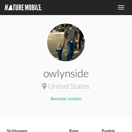
Toggl
navig
owlynside
United States
Benutzer melden
Sichtungen
Rang
Punkte