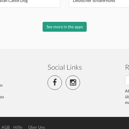
lian Cattle Dog
Deutscher Schäferhund
See more in the apps
Social Links
R
en
Ab
 zu
üb
me
AGB
Hilfe
Über Uns